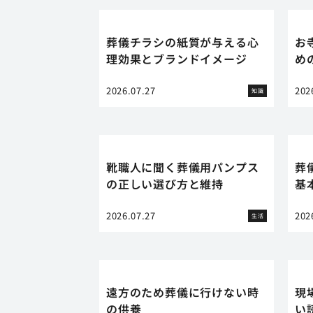
葬儀チラシの紙質が与える心
お
理効果とブランドイメージ
め
2026.07.27
202
知識
靴職人に聞く葬儀用パンプス
葬
の正しい選び方と維持
基
2026.07.27
202
生活
遠方のため葬儀に行けない時
現
の供養
い