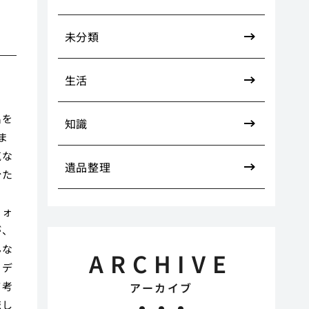
未分類
生活
と
出を
知識
ま
気な
遺品整理
分た
ま
フォ
が、
んな
ARCHIVE
、デ
て考
アーカイブ
悲し