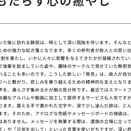
もたらす心の癒やし
った後に訪れる静寂は、時として深い孤独を伴います。そんな
ための強力な処方箋となります。多くの参列者が故人との思い
役割を果たし、いかに人々に影響を与えてきたかが凝縮されてい
で後輩を励ましていた姿や、趣味のサークルで見せていた無邪
れることも多いのです。こうした新しい「発見」は、故人が自
りへと繋がり、悲しみを乗り越えるための精神的な支えとなり
声を、漏らさず集めるかが腕の見せ所です。最近ではスマート
綺麗なアルバムや動画に加工して提供するサービスも人気です
ります。震える手で書かれた文字や、涙で少し滲んだ跡は、ど
ます。そのため、アナログな色紙やメッセージボードの価値は
はありません。メッセージを執筆する際は、遺族の立場に立っ
て」や「元気を出して」といった言葉を使いがちですが、深い