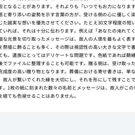
担となることがあります。それよりも「いつでもお力になりま
感と寄り添いの姿勢を示す言葉の方が、受ける側の心に優しく
じた誠実な想いを優先させてください。たとえ30文字程度の短
ていれば、それは十分に伝わります。例えば「あなたの淹れて
細な光景を切り取ったメッセージは、故人の人徳を最もよく表
を祭壇に飾ることも多く、その際は視認性の高い大きな文字で
ても、遺族にとってはデリケートな問題です。色紙であれば額
後でファイルに整理することも可能です。贈る側は、受け取っ
完成度の高い贈り物となります。葬儀における寄せ書きは、単
。故人が繋いでくれた縁を大切にし、それを形にして残すこと
す。1枚の紙に刻まれた数々の名前とメッセージは、故人がこの
を経ても色褪せることはありません。