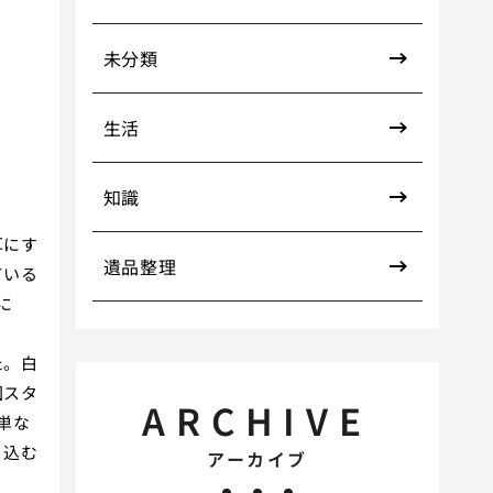
い
未分類
生活
知識
耳にす
遺品整理
ている
に
た。白
国スタ
ARCHIVE
単な
り込む
アーカイブ