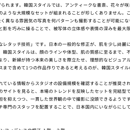
げられます。韓国スタイルでは、アンティークな書斎、花々が咲
のような大規模なセットが組まれることが珍しくありません。
全く異なる雰囲気の写真を何パターンも撮影することが可能にな
と影を巧みに操ることで、被写体の立体感や表情の深みを最大
なレタッチ技術」です。日本の一般的な修正が、肌を少し綺麗
、韓国スタイルは、顔のラインや体型、肌の質感に至るまで、
より、新婦が持つ本来の美しさを際立たせ、理想的なビジュア
スまで含めて1つの作品作りであると考えるのが、韓国スタイル
れている情報からスタジオの設備規模を確認することが推奨さ
empsのサイトを見ると、本場のトレンドを反映したセットを完結型
担を抑えつつ、一貫した世界観の中で撮影に没頭できるようで
チ専門のスタッフを配置することで、日本国内にいながらにし