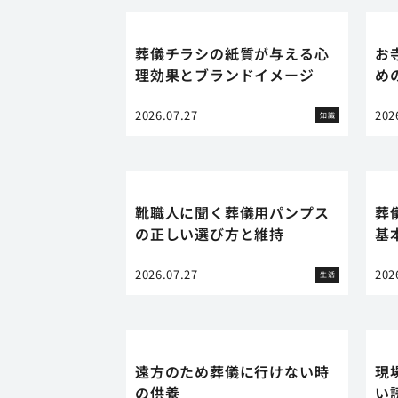
葬儀チラシの紙質が与える心
お
理効果とブランドイメージ
め
2026.07.27
202
知識
靴職人に聞く葬儀用パンプス
葬
の正しい選び方と維持
基
2026.07.27
202
生活
遠方のため葬儀に行けない時
現
の供養
い