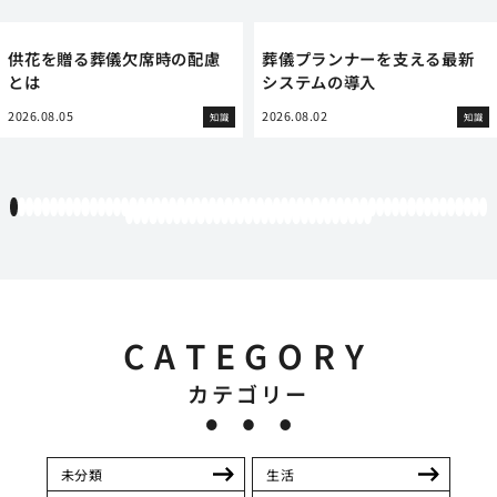
供花を贈る葬儀欠席時の配慮
葬儀プランナーを支える最新
とは
システムの導入
2026.08.05
2026.08.02
知識
知識
1
2
3
4
5
6
7
8
9
10
11
12
13
14
15
16
17
18
19
20
21
22
23
24
25
26
27
28
29
30
31
32
33
34
35
36
37
38
39
40
41
42
43
44
45
46
47
48
49
50
51
52
53
54
55
56
57
58
59
60
61
62
63
64
65
66
67
68
69
70
71
72
73
74
75
76
77
78
79
80
81
82
83
84
85
86
87
88
89
90
91
CATEGORY
カテゴリー
未分類
生活