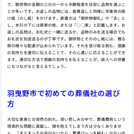
で、御供物の金額の三分の一から半額程度を目安に品物を選ぶこ
とが多いです。お返しの品物には、香典返しと同様に弔事用の掛
け紙（のし紙）をかけます。表書きは「御供物御礼」や「志」と
し、水引の下には喪家の姓、または「〇〇家」と記載します。お
返しの品物は、お礼状と一緒に送るか、品物のみを送る場合でも
お礼状を別途送るのが丁寧です。御供物とそののし紙には、贈る
側の様々な配慮が込められています。それを受け取る側も、感謝
の気持ちを適切に伝えることで、その心遣いに応えることができ
ます。適切な方法で感謝の気持ちを伝えることが、故人への供養
にもつながると言えるでしょう。
羽曳野市で初めての葬儀社の選び
方
大切な家族との突然の別れ。深い悲しみの中で、葬儀費用という
現実的な問題に直面し、頭を抱えてしまう方は少なくありませ
ん。「まとまったお金がないから、葬儀ローンを組むしかないの