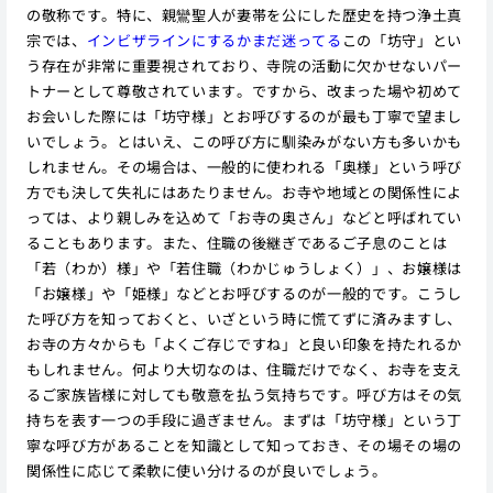
の敬称です。特に、親鸞聖人が妻帯を公にした歴史を持つ浄土真
宗では、
インビザラインにするかまだ迷ってる
この「坊守」とい
う存在が非常に重要視されており、寺院の活動に欠かせないパー
トナーとして尊敬されています。ですから、改まった場や初めて
お会いした際には「坊守様」とお呼びするのが最も丁寧で望まし
いでしょう。とはいえ、この呼び方に馴染みがない方も多いかも
しれません。その場合は、一般的に使われる「奥様」という呼び
方でも決して失礼にはあたりません。お寺や地域との関係性によ
っては、より親しみを込めて「お寺の奥さん」などと呼ばれてい
ることもあります。また、住職の後継ぎであるご子息のことは
「若（わか）様」や「若住職（わかじゅうしょく）」、お嬢様は
「お嬢様」や「姫様」などとお呼びするのが一般的です。こうし
た呼び方を知っておくと、いざという時に慌てずに済みますし、
お寺の方々からも「よくご存じですね」と良い印象を持たれるか
もしれません。何より大切なのは、住職だけでなく、お寺を支え
るご家族皆様に対しても敬意を払う気持ちです。呼び方はその気
持ちを表す一つの手段に過ぎません。まずは「坊守様」という丁
寧な呼び方があることを知識として知っておき、その場その場の
関係性に応じて柔軟に使い分けるのが良いでしょう。