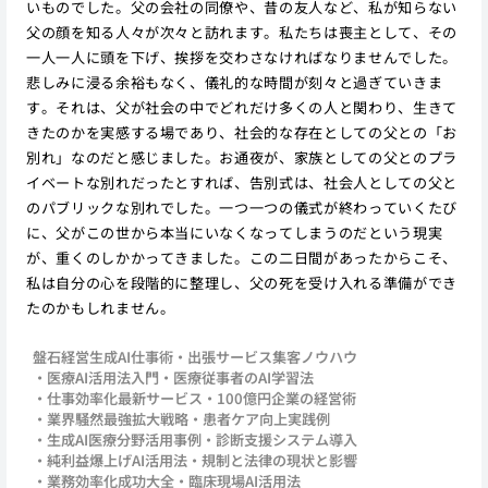
いものでした。父の会社の同僚や、昔の友人など、私が知らない
父の顔を知る人々が次々と訪れます。私たちは喪主として、その
一人一人に頭を下げ、挨拶を交わさなければなりませんでした。
悲しみに浸る余裕もなく、儀礼的な時間が刻々と過ぎていきま
す。それは、父が社会の中でどれだけ多くの人と関わり、生きて
きたのかを実感する場であり、社会的な存在としての父との「お
別れ」なのだと感じました。お通夜が、家族としての父とのプラ
イベートな別れだったとすれば、告別式は、社会人としての父と
のパブリックな別れでした。一つ一つの儀式が終わっていくたび
に、父がこの世から本当にいなくなってしまうのだという現実
が、重くのしかかってきました。この二日間があったからこそ、
私は自分の心を段階的に整理し、父の死を受け入れる準備ができ
たのかもしれません。
盤石経営生成AI仕事術
出張サービス集客ノウハウ
医療AI活用法入門
医療従事者のAI学習法
仕事効率化最新サービス
100億円企業の経営術
業界騒然最強拡大戦略
患者ケア向上実践例
生成AI医療分野活用事例
診断支援システム導入
純利益爆上げAI活用法
規制と法律の現状と影響
業務効率化成功大全
臨床現場AI活用法