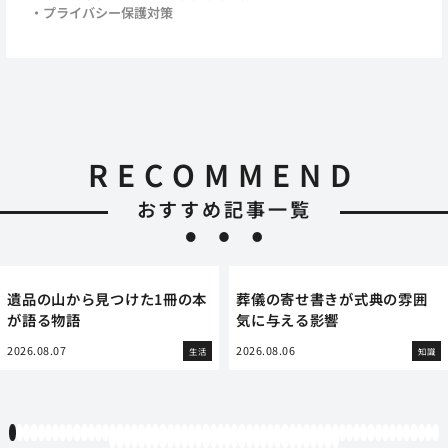
プライバシー保護対策
RECOMMEND
おすすめ記事一覧
遺品の山から見つけた1冊の本
葬儀の寄せ書きが式典の雰囲
が語る物語
気に与える影響
2026.08.07
2026.08.06
生活
知識
1
2
3
4
5
6
7
8
9
10
11
12
13
14
15
16
17
18
19
20
21
22
23
24
25
26
27
28
29
30
31
32
33
34
35
36
37
38
39
40
41
42
43
44
45
46
47
48
49
50
51
52
53
54
55
56
57
58
59
60
61
62
63
64
65
66
67
68
69
70
71
72
73
74
75
76
77
78
79
80
81
82
83
84
85
86
87
88
89
90
91
92