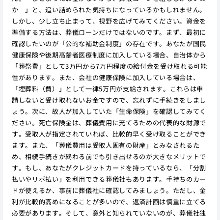
か…」と、追い詰められた気持ちになっているかもしれません。
しかし、少し立ち止まって、視野を広げてみてください。資金を
準備する方法は、葬儀ローンだけではないのです。まず、最初に
確認したいのが「公的な補助金制度」の存在です。あなたが国民
健康保険や後期高齢者医療制度に加入している場合、自治体から
「葬祭費」として3万円から7万円程度の給付金を受け取れる可能
性があります。また、会社の健康保険に加入している場合は、
「埋葬料（費）」として一律5万円が支給されます。これらは申
請しないと受け取れないお金ですので、忘れずに手続きをしまし
ょう。次に、故人が加入していた「生命保険」を確認してみてく
ださい。死亡保険金は、葬儀費用に充てるための代表的な財源で
す。受取人が指定されていれば、比較的早く受け取ることができ
ます。また、「葬儀費用は受取人固有の財産」とみなされるた
め、相続手続きが終わる前でも引き出せるのが大きなメリットで
す。もし、あなたがクレジットカードを持っているなら、「分割
払いやリボ払い」を利用できる葬儀社もあります。手持ちのカー
ドが使えるか、事前に葬儀社に確認してみましょう。ただし、金
利が比較的高めになることが多いので、返済計画は慎重に立てる
必要があります。そして、意外と知られていないのが、葬儀社独