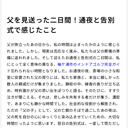
父を見送った二日間！通夜と告別
式で感じたこと
父が旅立ったあの日から、私の時間は止まったかのように感じら
れました。しかし、現実は否応なく進み、私たちは父の葬儀の準
備に追われました。そして迎えたお通夜と告別式の二日間は、私
にとって全く意味の異なる、
袖ケ浦市のインドアゴルフ完全ガイ
ド
忘れられない時間となりました。お通夜の夜、斎場の小さな和
室に安置された父の周りには、私たち家族と、本当に親しかった
数人の親戚だけが集まりました。静寂の中、線香の香りが立ち込
め、時折誰かが父の思い出をぽつりと語る。そのたびに、すすり
泣きが聞こえる。それは、悲しみを共有する者だけが集う、濃密
で、あまりにも静かな時間でした。社会的な役割から解放され、
ただの「父の子」として、父の亡骸のそばで過ごしたあの夜は、
父の死を自分の心にゆっくりと染み込ませていくための、大切な
時間だったように思います。翌日の告別式は、一変して慌ただし