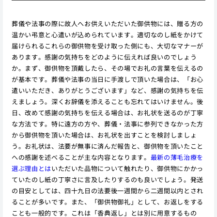
葬儀や法事の際に故人へお供えいただいた御供物には、贈る方の
温かい弔意と心遣いが込められています。適切なのし紙をかけて
届けられるこれらの御供物を受け取った側にも、大切なマナーが
あります。感謝の気持ちをどのように伝えれば良いのでしょう
か。まず、御供物を頂戴したら、その場でお礼の言葉を伝えるの
が基本です。葬儀や法事の当日に手渡しで頂いた場合は、「お心
遣いいただき、ありがとうございます」など、感謝の気持ちを伝
えましょう。深くお辞儀を添えることも忘れてはいけません。後
日、改めて感謝の気持ちを伝える場合は、お礼状を送るのが丁寧
な方法です。特に遠方の方や、葬儀・法事に参列できなかった方
から御供物を頂いた場合は、お礼状を出すことを検討しましょ
う。お礼状は、法要が無事に済んだ報告と、御供物を頂いたこと
への感謝を述べることが主な内容となります。
最新の薄毛治療を
選ぶ理由とは
いただいた品物について触れたり、御供物にかかっ
ていたのし紙の丁寧さに言及したりするのも良いでしょう。発送
の目安としては、四十九日の法要後一週間から二週間以内とされ
ることが多いです。また、「御供物御礼」として、お返しをする
ことも一般的です。これは「香典返し」とは別に用意するもの