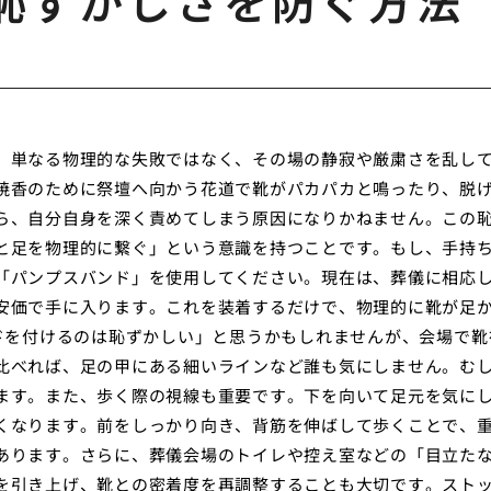
恥ずかしさを防ぐ方法
、単なる物理的な失敗ではなく、その場の静寂や厳粛さを乱し
焼香のために祭壇へ向かう花道で靴がパカパカと鳴ったり、脱
ら、自分自身を深く責めてしまう原因になりかねません。この
と足を物理的に繋ぐ」という意識を持つことです。もし、手持
「パンプスバンド」を使用してください。現在は、葬儀に相応
安価で手に入ります。これを装着するだけで、物理的に靴が足
ンドを付けるのは恥ずかしい」と思うかもしれませんが、会場で靴
比べれば、足の甲にある細いラインなど誰も気にしません。む
ます。また、歩く際の視線も重要です。下を向いて足元を気に
くなります。前をしっかり向き、背筋を伸ばして歩くことで、
あります。さらに、葬儀会場のトイレや控え室などの「目立た
を引き上げ、靴との密着度を再調整することも大切です。スト