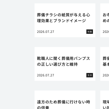
葬儀チラシの紙質が与える心
お
理効果とブランドイメージ
め
2026.07.27
202
知識
靴職人に聞く葬儀用パンプス
葬
の正しい選び方と維持
基
2026.07.27
202
生活
遠方のため葬儀に行けない時
現
の供養
い