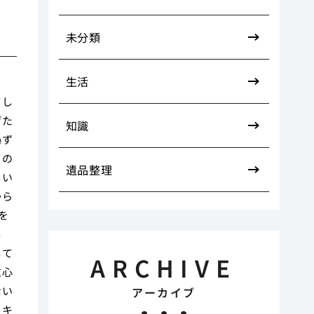
未分類
生活
てし
げた
知識
恥ず
ちの
遺品整理
しい
から
を
し
して
ARCHIVE
重心
ない
アーカイブ
ッキ