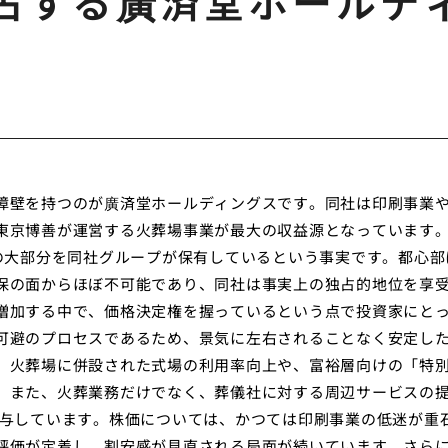
占する廣済堂ホールデ
障壁を持つのが廣済堂ホールディングスです。同社は印刷事業
東京博善が運営する火葬場事業が最大の収益源となっています
場の大部分を同社グループが保有しているという事実です。都心部
保の面からほぼ不可能であり、同社は事実上の独占的地位を享
増加する中で、価格決定権を握っているという点で投資家にと
可避のプロセスであるため、景気に左右されることなく安定し
、火葬場に併設された式場の利用率向上や、富裕層向けの「特
。また、火葬業務だけでなく、葬儀社に対する周辺サービスの
寄与しています。株価については、かつては印刷事業の低迷が重
評価が定着し、割安感が見直される局面が続いています。さら