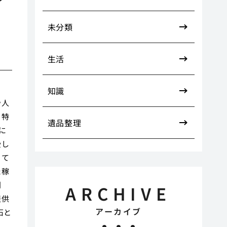
ィ
未分類
生活
知識
や人
。特
遺品整理
に
受し
って
た稼
別
ARCHIVE
提供
アーカイブ
石と
に、