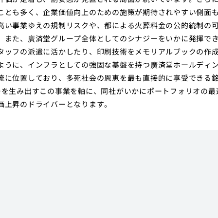
ことも多く、企業価値向上のための施策が期待されやすい側面
高い事業ゆえの規制リスクや、都による火葬料金の公的統制の
。また、廣済堂グループ全体としてのシナジーをいかに発揮で
タッフの派遣に活かしたり、印刷技術をメモリアルブックの作
ように、インフラとしての強固な基盤を持つ廣済堂ホールディ
流に位置しており、多死社会の恩恵を最も直接的に享受できる
ーを生み出すこの事業を軸に、同社がいかにポートフォリオの最
価上昇のドライバーとなります。