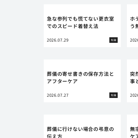
急な参列でも慌てない更衣室
ホ
でのスピード着替え法
う
2026.07.29
202
知識
葬儀の寄せ書きの保存方法と
突
アフターケア
事
2026.07.27
202
知識
葬儀に行けない場合の弔意の
無
伝え方
ケ